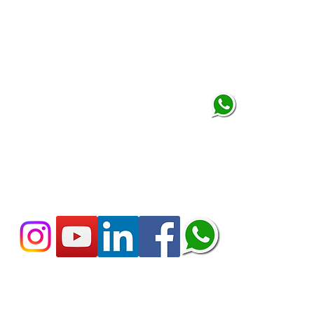
Espaço Google Coworking
Rua Paraíso, 70
São Paulo, SP - 01313-902
​Celular: (11) 9 1109 -1273
economiacomexcel@gmail.com
Copyright © 2018 Economia com Excel. Todos os direitos r