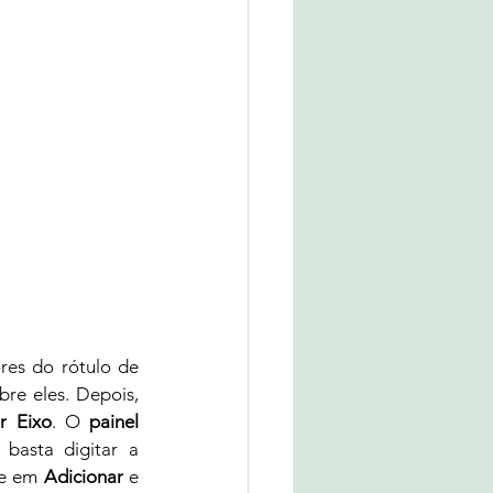
es do rótulo de 
re eles. Depois, 
r Eixo
. O 
painel 
 basta digitar a 
ue em 
Adicionar
 e 