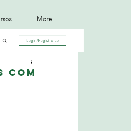
rsos
More
Login/Registre-se
s com