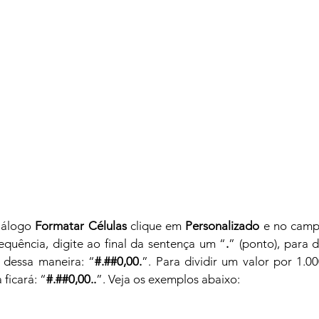
iálogo 
Formatar Células
 clique em
 Personalizado
 e no camp
equência, digite ao final da sentença um “
.
” (ponto), para di
 dessa maneira: “
#.##0,00.
”. Para dividir um valor por 1.00
 ficará: “
#.##0,00..
”. Veja os exemplos abaixo: