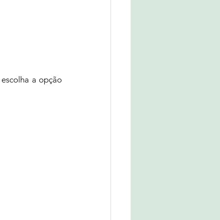
 selecionada clique com o botão direito do mouse e escolha a opção 