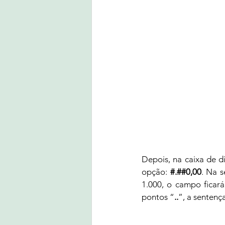
Depois, na caixa de d
opção: 
#.##0,00
. Na s
1.000, o campo ficará
pontos “
..
”, a sentença