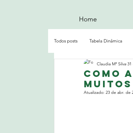
Home
Todos posts
Tabela Dinâmica
Claudia Mª Silva
31
Formatação Personalizada
T
Como a
muitos
Atualizado:
23 de abr. de 