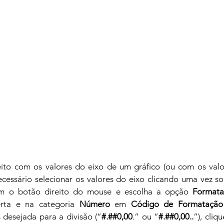
to com os valores do eixo de um gráfico (ou com os valor
ecessário selecionar os valores do eixo clicando uma vez sob
m o botão direito do mouse e escolha a opção 
Formata
rta e na categoria 
Número
 em 
Código de Formatação
desejada para a divisão (“
#.##0,00
.” ou “
#.##0,00..
”), cliq