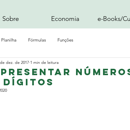
Sobre
Economia
e-Books/Cu
Planilha
Fórmulas
Funções
 de dez. de 2017
1 min de leitura
eclas de Atalho
presentar número
 dígitos
2020